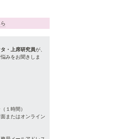
ちら
オタ・上席研究員
が、
お悩みをお聞きしま
（１時間）

面またはオンライン

事務局メールアドレス