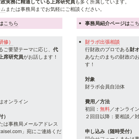
財政実務に精通している上席研究員
も多く所属しています。

ーム
または事務局までお気軽にご相談ください。
は
こちら
事務局紹介ページは
こ
研修）
財ラボ出張相談
るご要望テーマに応じ、
代
行財政のプロである
財
上席研究員
がお話します！

あなたのまちの財政の
す！

財ラボ会員自治体

はオンライン

初回：
無料
／オンライン
２回目以降：要相談／対
たは事務局メールアドレス
g-zaisei.com」宛にご連絡くだ
問合せフォーム
または