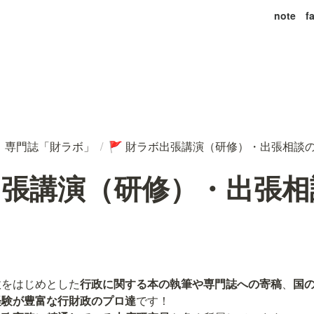
note
f
専門誌「財ラボ」
/
財ラボ出張講演（研修）・出張相談
️
🚩
出張講演（研修）・出張相
政をはじめとした
行政に関する本の執筆や専門誌への寄稿
、
国
経験が豊富な行財政のプロ達
です！
