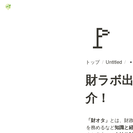
🚩
トップ
/
Untitled
/
▪
財ラボ
介！
「財オタ」
とは、財
を務めるなど
知識と