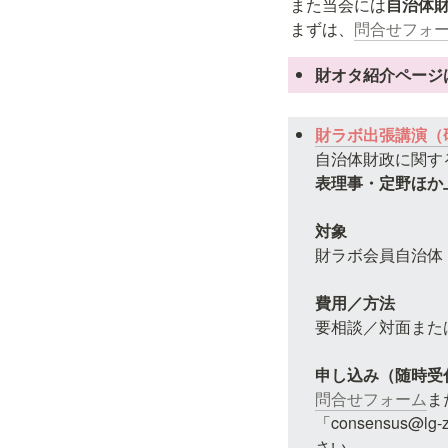
また当会には
自治体
まずは、
問合せフォ
財オタ紹介ページ
財ラボ出張講演（
自治体財政に関す
表理事・定野ほか
財ラボ会員自治体

要相談／対面また
問合せフォーム
ま
「consensus@l